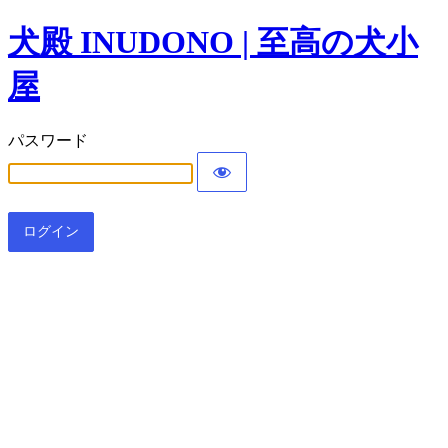
犬殿 INUDONO | 至高の犬小
屋
パスワード