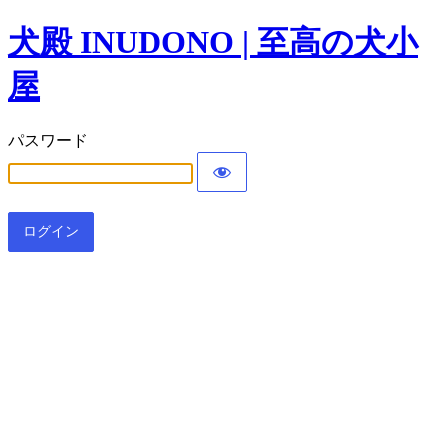
犬殿 INUDONO | 至高の犬小
屋
パスワード