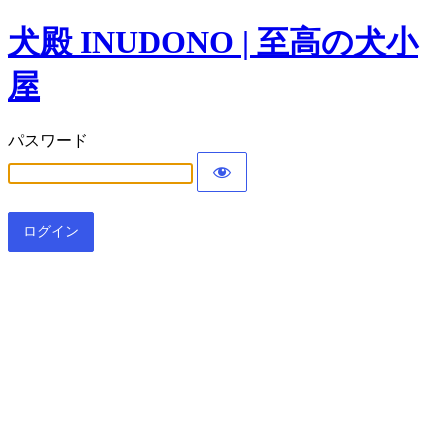
犬殿 INUDONO | 至高の犬小
屋
パスワード